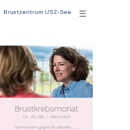
Brustzentrum USZ-See
Brustkrebsmonat
Do., 05. Okt.
  |  
Männedorf
Gemeinsam gegen Brustkrebs .......